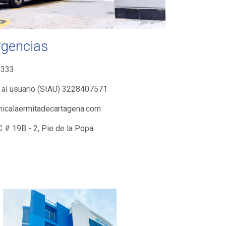
rgencias
8333
 al usuario (SIAU) 3228407571
nicalaermitadecartagena.com
C # 19B - 2, Pie de la Popa