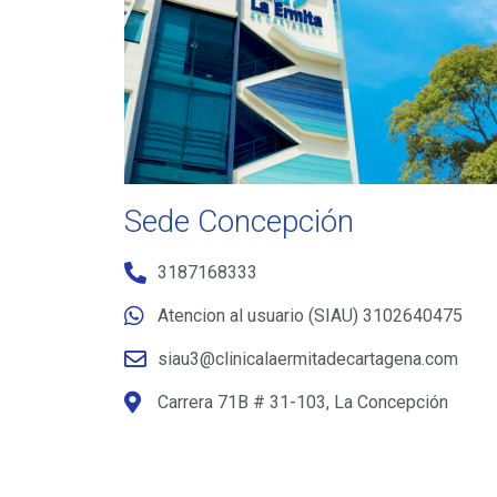
Sede Concepción
3187168333
Atencion al usuario (SIAU) 3102640475
siau3@clinicalaermitadecartagena.com
Carrera 71B # 31-103, La Concepción