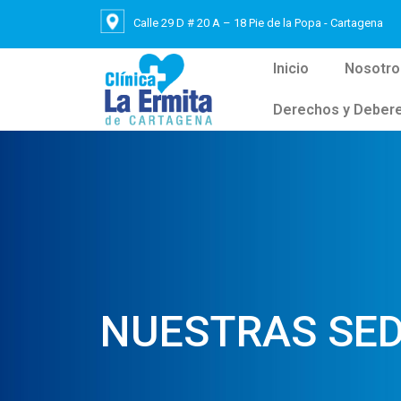
Calle 29 D # 20 A – 18 Pie de la Popa - Cartagena
Inicio
Nosotro
Derechos y Deber
NUESTRAS SE