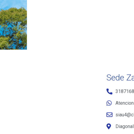
Sede Za
318716
Atencion
siau4@cl
Diagonal