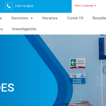
Select Language
▼
318-716-8333
s
Servicios
Horarios
Covid-19
Result
es
Investigación
DES