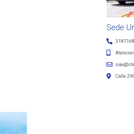
Sede U
318716
Atencion
siau@cli
Calle 29